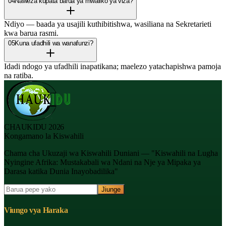
04
Naweza kupata barua ya mwaliko ya viza?
Ndiyo — baada ya usajili kuthibitishwa, wasiliana na Sekretarieti
kwa barua rasmi.
05
Kuna ufadhili wa wanafunzi?
Idadi ndogo ya ufadhili inapatikana; maelezo yatachapishwa pamoja
na ratiba.
CHAUKIDU 2026
Kongamano la Kiswahili
Chama cha Ukuzaji wa Kiswahili Duniani — "Kiswahili na Lugha
Nyingine Afrika: Mustakabali wa Ndani na Nje ya Mipaka ya
Darasa katika Dunia Inayobadilika"
Jiunge
Viungo vya Haraka