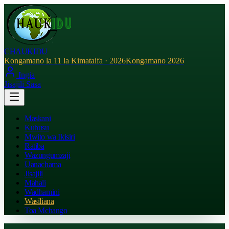
CHAUKIDU
Kongamano la 11 la Kimataifa · 2026
Kongamano 2026
Ingia
Jisajili Sasa
Maskani
Kuhusu
Mwito wa Ikisiri
Ratiba
Wazungumzaji
Uanachama
Jisajili
Mahali
Wadhamini
Wasiliana
Toa Mchango