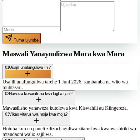
Tuma ujumbe
Maswali Yanayoulizwa Mara kwa Mara
01
Usajili unafunguliwa lini?
Usajili unafunguliwa tarehe 1 Juni 2026, sambamba na wito wa
muhtasari.
02
Naweza kuwasilisha kwa lugha gani?
Mawasilisho yanaweza kutolewa kwa Kiswahili au Kiingereza.
03
Vikao vitarushwa moja kwa moja?
Hotuba kuu na paneli zilizochaguliwa zitarushwa kwa washiriki wa
mtandaoni walio sajiliwa.