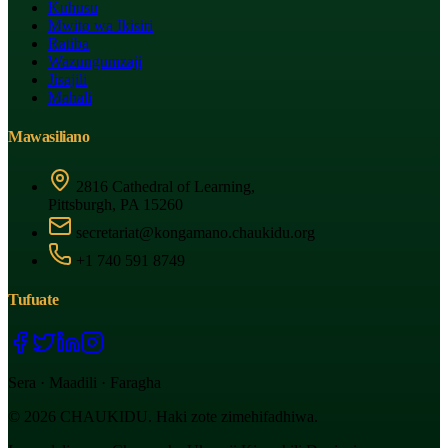
Kuhusu
Mwito wa Ikisiri
Ratiba
Wazungumzaji
Jisajili
Mahali
Mawasiliano
2816 Cathedral of Learning,
Pittsburgh, PA 15260
secretariat@kongamano.chaukidu.org
+1 740 591 8749
Tufuate
Sera · Maadili · Faragha
© 2026 CHAUKIDU. Haki zote zimehifadhiwa.